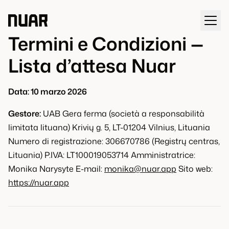
Termini e Condizioni —
Lista d’attesa Nuar
Data: 10 marzo 2026
Gestore:
UAB Gera ferma (società a responsabilità
limitata lituana) Krivių g. 5, LT-01204 Vilnius, Lituania
Numero di registrazione: 306670786 (Registrų centras,
Lituania) P.IVA: LT100019053714 Amministratrice:
Monika Narysyte E-mail:
monika@nuar.app
Sito web:
https://nuar.app
monika@nuar.app