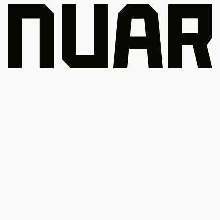
Cosa facciamo
Costruiamo fast tech per slow food
Follow us
Facebook
LinkedIn
Instagram